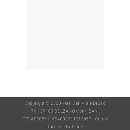
Copyright © 2020 - GarDar, Viale Druso
79 - 39100 BOLZANO</br> IBAN:
IT21A0808111604000311213957 - Cassa
Rurale di Bolzano